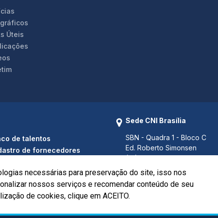
ícias
ográficos
s Úteis
licações
eos
etim
Sede CNI Brasília
SBN - Quadra 1 - Bloco C
co de talentos
Ed. Roberto Simonsen
astro de fornecedores
(61) 3317 9000
(61) 3317 9994 (Fax)
ologias necessárias para preservação do site, isso nos
Brasília - DF CEP 70040-903
rsonalizar nossos serviços e recomendar conteúdo de seu
ilização de cookies, clique em ACEITO.