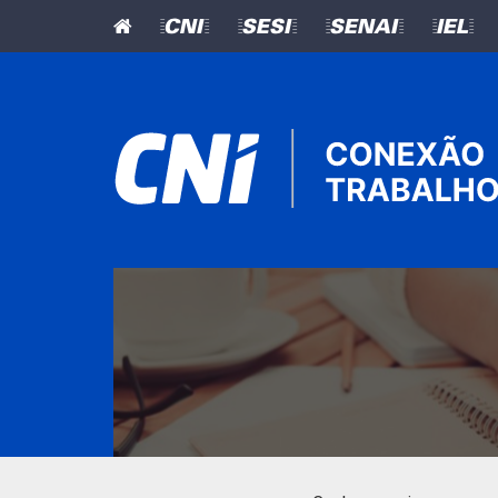
=CNI=
=SESI=
=SENAI=
=IEL=