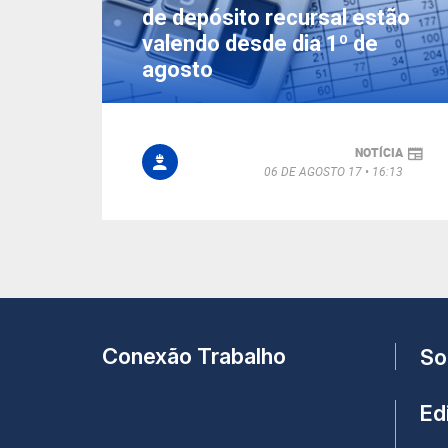
de depósito recursal estão
valendo desde dia 1º de
agosto
NOTÍCIA
06 DE AGOSTO 17
16:13
Conexão Trabalho
So
Edi