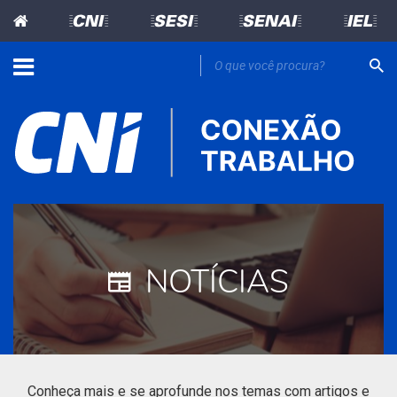
=CNI=
=SESI=
=SENAI=
=IEL=
NOTÍCIAS
Conheça mais e se aprofunde nos temas com artigos e