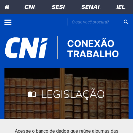
=CNI=
=SESI=
=SENAI=
=IEL=
LEGISLAÇÃO
Acesse o banco de dados que reúne algumas das