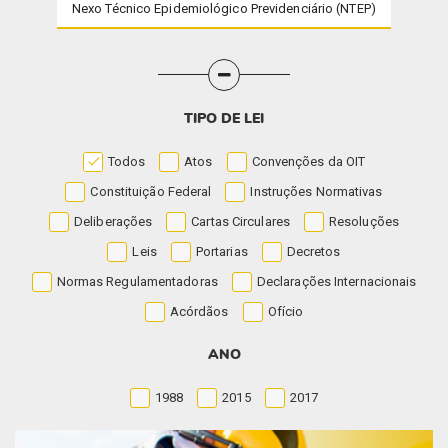
Nexo Técnico Epidemiológico Previdenciário (NTEP)
TIPO DE LEI
Todos
Atos
Convenções da OIT
Constituição Federal
Instruções Normativas
Deliberações
Cartas Circulares
Resoluções
Leis
Portarias
Decretos
Normas Regulamentadoras
Declarações Internacionais
Acórdãos
Ofício
ANO
1988
2015
2017