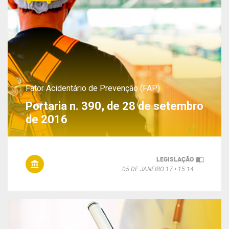
Fator Acidentário de Prevenção (FAP)
Portaria n. 390, de 28 de setembro
de 2016
LEGISLAÇÃO
05 DE JANEIRO 17
15:14