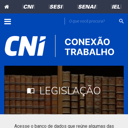
=CNI=
=SESI=
=SENAI=
=IEL=
LEGISLAÇÃO
Acesse o banco de dados que reúne algumas das