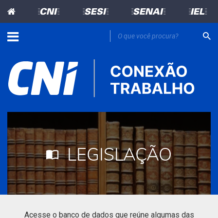
=CNI=
=SESI=
=SENAI=
=IEL=
LEGISLAÇÃO
Acesse o banco de dados que reúne algumas das