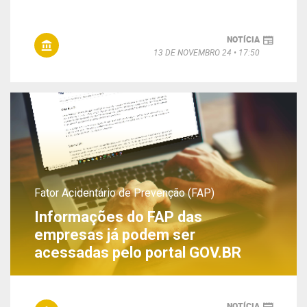
NOTÍCIA
13 DE NOVEMBRO 24
17:50
Fator Acidentário de Prevenção (FAP)
Informações do FAP das
empresas já podem ser
acessadas pelo portal GOV.BR
NOTÍCIA