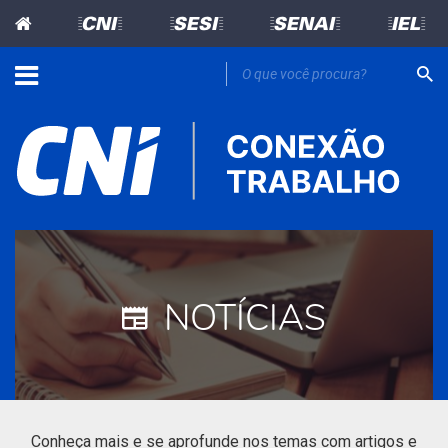
=CNI=
=SESI=
=SENAI=
=IEL=
NOTÍCIAS
Conheça mais e se aprofunde nos temas com artigos e