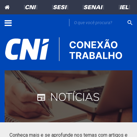
=CNI=
=SESI=
=SENAI=
=IEL=
NOTÍCIAS
Conheça mais e se aprofunde nos temas com artigos e