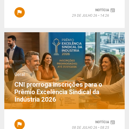
NOTÍCIA
29 DE JULHO 26
14:26
Geral
CNI prorroga inscrições para o
Prêmio Excelência Sindical da
Indústria 2026
NOTÍCIA
08 DE JULHO 26
08:25