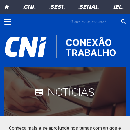
=CNI=
=SESI=
=SENAI=
=IEL=
NOTÍCIAS
Conheça mais e se aprofunde nos temas com artigos e