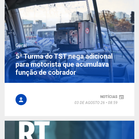
Geral
5ª Turma do TST nega adicional
para motorista que acumulava
função de cobrador
NOTÍCIAS
03 DE AGOSTO 26
08:59