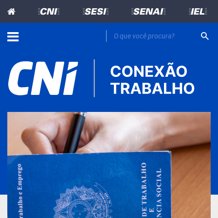
=CNI=
=SESI=
=SENAI=
=IEL=