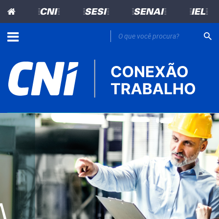
=CNI=
=SESI=
=SENAI=
=IEL=