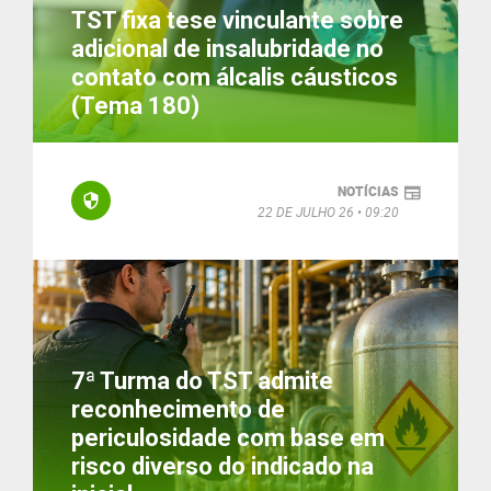
TST fixa tese vinculante sobre
adicional de insalubridade no
contato com álcalis cáusticos
(Tema 180)
NOTÍCIAS
22 DE JULHO 26
09:20
7ª Turma do TST admite
reconhecimento de
periculosidade com base em
risco diverso do indicado na