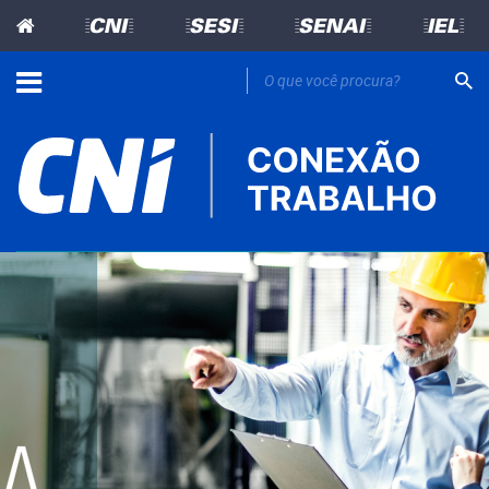
=CNI=
=SESI=
=SENAI=
=IEL=