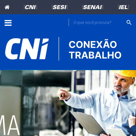
=CNI=
=SESI=
=SENAI=
=IEL=