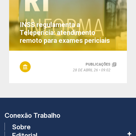
INSS regulamenta a
Teleperícia: atendimento
remoto para exames periciais
PUBLICAÇÕES
28 DE ABRIL 26
09:02
Conexão Trabalho
Sobre
Editorial