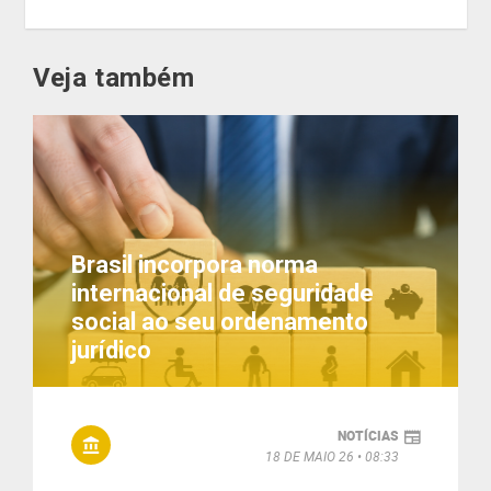
Veja também
Brasil incorpora norma
internacional de seguridade
social ao seu ordenamento
jurídico
NOTÍCIAS
18 DE MAIO 26
08:33