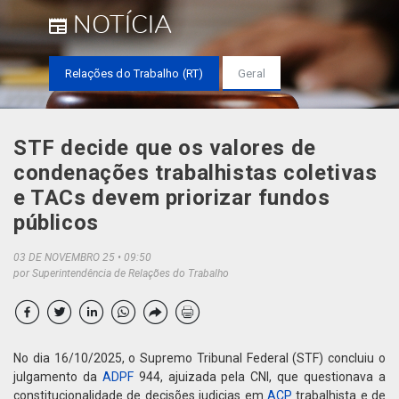
NOTÍCIA
Relações do Trabalho (RT)
Geral
STF decide que os valores de
condenações trabalhistas coletivas
e TACs devem priorizar fundos
públicos
03 DE NOVEMBRO 25
09:50
por Superintendência de Relações do Trabalho
No dia 16/10/2025, o Supremo Tribunal Federal (STF) concluiu o
julgamento da
ADPF
944, ajuizada pela CNI, que questionava a
constitucionalidade de decisões judicias em
ACP
trabalhista e de