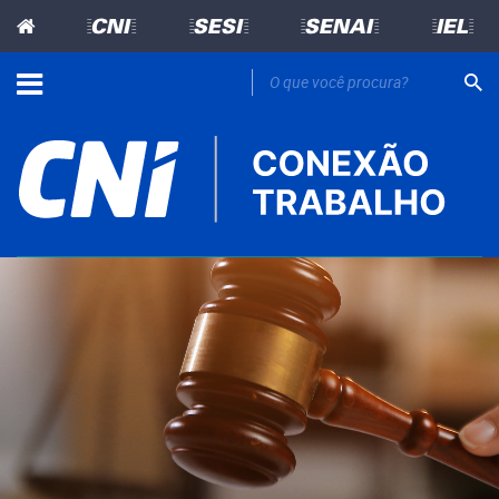
=CNI=
=SESI=
=SENAI=
=IEL=