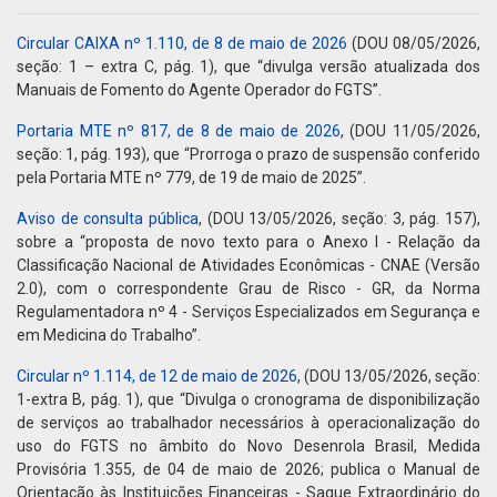
Circular CAIXA nº 1.110, de 8 de maio de 2026
(DOU 08/05/2026,
seção: 1 – extra C, pág. 1), que “divulga versão atualizada dos
Manuais de Fomento do Agente Operador do FGTS”.
Portaria MTE nº 817, de 8 de maio de 2026
, (DOU 11/05/2026,
seção: 1, pág. 193), que “Prorroga o prazo de suspensão conferido
pela Portaria MTE nº 779, de 19 de maio de 2025”.
Aviso de consulta pública
, (DOU 13/05/2026, seção: 3, pág. 157),
sobre a “proposta de novo texto para o Anexo I - Relação da
Classificação Nacional de Atividades Econômicas - CNAE (Versão
2.0), com o correspondente Grau de Risco - GR, da Norma
Regulamentadora nº 4 - Serviços Especializados em Segurança e
em Medicina do Trabalho”.
Circular nº 1.114, de 12 de maio de 2026
, (DOU 13/05/2026, seção:
1-extra B, pág. 1), que “Divulga o cronograma de disponibilização
de serviços ao trabalhador necessários à operacionalização do
uso do FGTS no âmbito do Novo Desenrola Brasil, Medida
Provisória 1.355, de 04 de maio de 2026; publica o Manual de
Orientação às Instituições Financeiras - Saque Extraordinário do