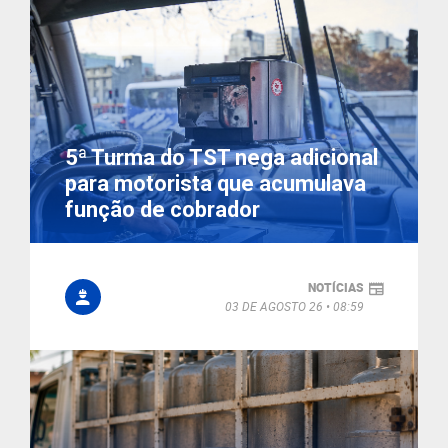
5ª Turma do TST nega adicional
para motorista que acumulava
função de cobrador
NOTÍCIAS
03 DE AGOSTO 26
08:59