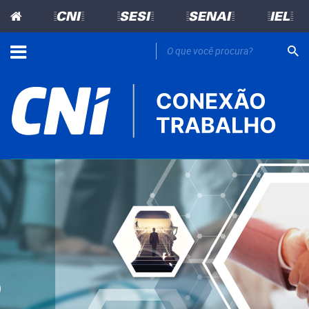
=CNI=
=SESI=
=SENAI=
=IEL=