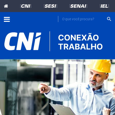
=CNI=
=SESI=
=SENAI=
=IEL=