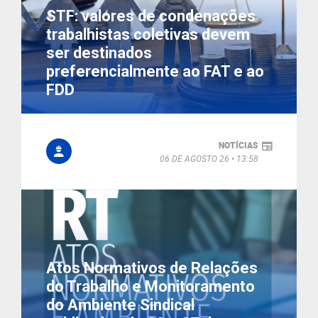
STF: valores de condenações
trabalhistas coletivas devem
ser destinados
preferencialmente ao FAT e ao
FDD
NOTÍCIAS
06 DE AGOSTO 26
13:58
Atos Normativos de Relações
do Trabalho e Monitoramento
do Ambiente Sindical