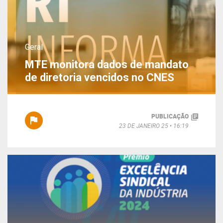
Geral
MTE monitora dados de mandato
de diretoria vencidos no CNES
PUBLICAÇÃO
23 DE JANEIRO 25
16:19