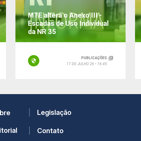
MTE altera o Anexo III -
Escadas de Uso Individual
da NR 35
PUBLICAÇÕES
17 DE JULHO 26
16:45
Legislação
bre
torial
Contato