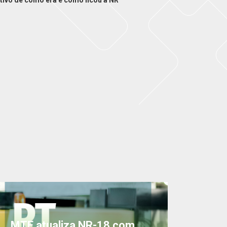
tivo de como era e como ficou a NR
MTE atualiza NR-18 com