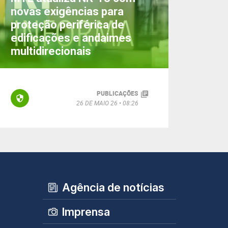
novas exigências para
proteção periférica de
edificações e andaimes
multidirecionais
PUBLICAÇÕES
26 DE MAIO 26
08:26
Agência de notícias
Imprensa