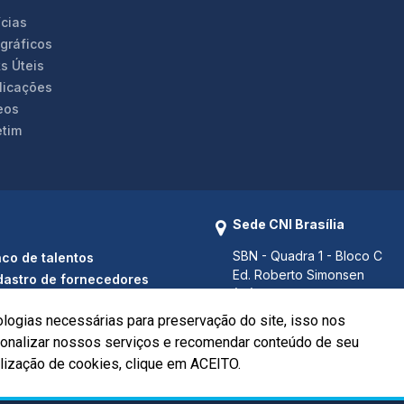
ícias
ográficos
s Úteis
licações
eos
etim
Sede CNI Brasília
SBN - Quadra 1 - Bloco C
co de talentos
Ed. Roberto Simonsen
astro de fornecedores
(61) 3317 9000
(61) 3317 9994 (Fax)
ologias necessárias para preservação do site, isso nos
Brasília - DF CEP 70040-903
rsonalizar nossos serviços e recomendar conteúdo de seu
ilização de cookies, clique em ACEITO.