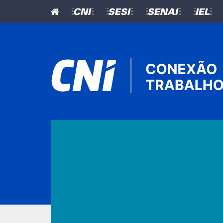
=CNI=
=SESI=
=SENAI=
=IEL=