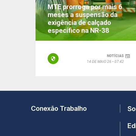
MTE prorroga por mais 6
meses a suspensão da
exigência de calçado
específico na NR-38
NOTÍCIAS
14 DE MAIO 26
07:42
Conexão Trabalho
So
Edi