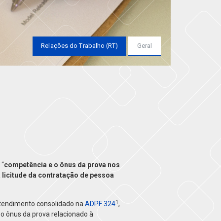
Relações do Trabalho (RT)
Geral
 “
competência e o ônus da prova nos
a licitude da contratação de pessoa
1
entendimento consolidado na
ADPF 324
,
 o ônus da prova relacionado à