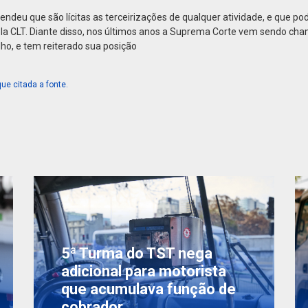
deu que são lícitas as terceirizações de qualquer atividade, e que pod
la CLT. Diante disso, nos últimos anos a Suprema Corte vem sendo cha
ho, e tem reiterado sua posição
ue citada a fonte.
5ª Turma do TST nega
adicional para motorista
que acumulava função de
cobrador