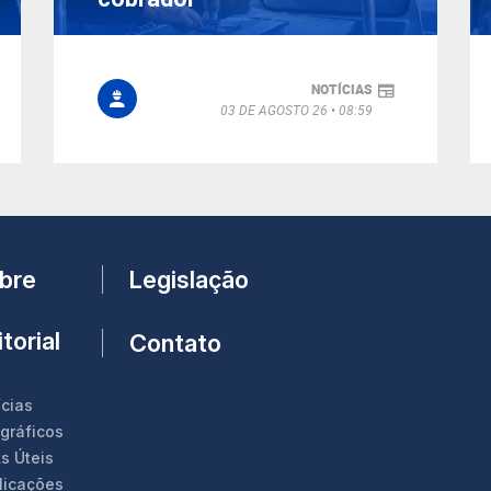
NOTÍCIAS
03 DE AGOSTO 26
08:59
Legislação
bre
torial
Contato
ícias
ográficos
s Úteis
licações