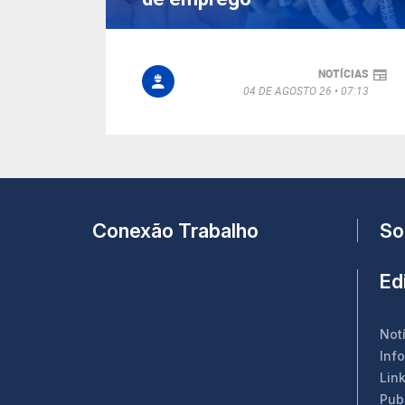
NOTÍCIAS
04 DE AGOSTO 26
07:13
Conexão Trabalho
So
Edi
Not
Inf
Link
Pub