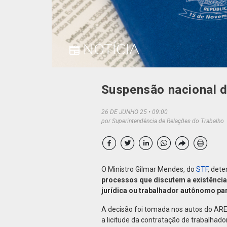
NOTÍCIA
Suspensão nacional d
26 DE JUNHO 25
09:00
por Superintendência de Relações do Trabalho
O Ministro Gilmar Mendes, do
STF
, det
processos que discutem a existência 
jurídica ou trabalhador autônomo par
A decisão foi tomada nos autos do ARE
a licitude da contratação de trabalhad