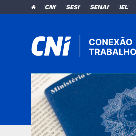
=CNI=
=SESI=
=SENAI=
=IEL=