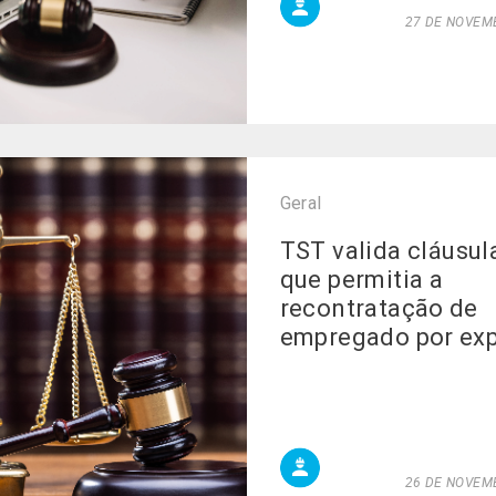
27 DE NOVEMB
Geral
TST valida cláusul
que permitia a
recontratação de
empregado por exp
26 DE NOVEMB