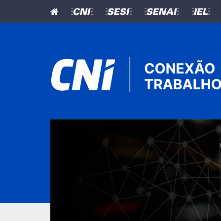
=CNI=
=SESI=
=SENAI=
=IEL=