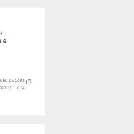
o –
s e
PUBLICAÇÕES
RO 25 • 10:34