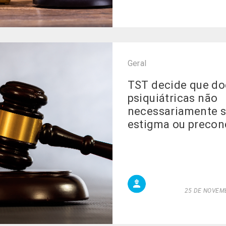
Geral
TST decide que d
psiquiátricas não
necessariamente 
estigma ou precon
25 DE NOVEMB