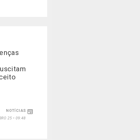
oenças
suscitam
ceito
NOTÍCIAS
RO 25 • 09:48