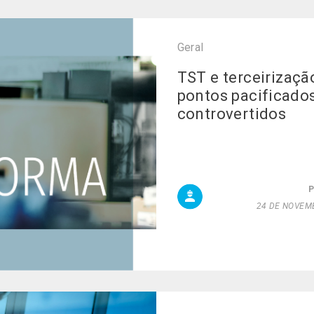
Geral
TST e terceirizaçã
pontos pacificado
controvertidos
24 DE NOVEMB