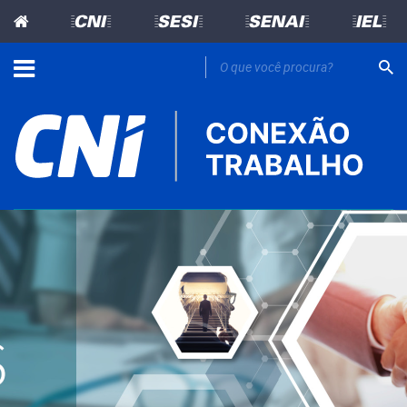
=CNI=
=SESI=
=SENAI=
=IEL=