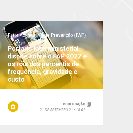
Fator Acidentário de Prevenção (FAP)
Portaria Interministerial
dispõe sobre o FAP 2022 e
os róis dos percentis de
frequência, gravidade e
custo
PUBLICAÇÃO
21 DE SETEMBRO 21
18:01