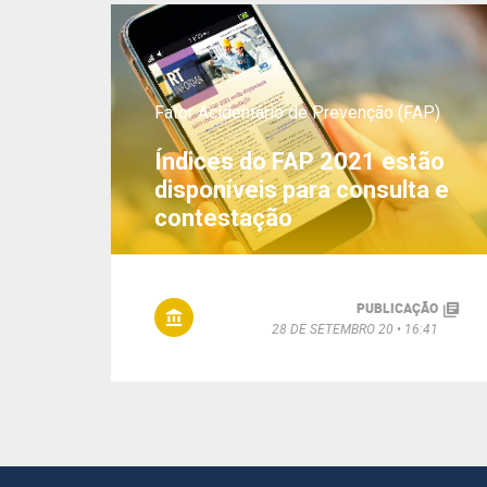
Fator Acidentário de Prevenção (FAP)
Índices do FAP 2021 estão
disponíveis para consulta e
contestação
PUBLICAÇÃO
28 DE SETEMBRO 20
16:41