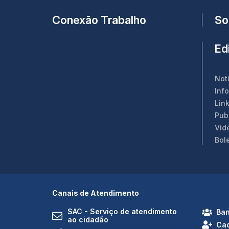
Conexão Trabalho
So
Edi
Not
Inf
Link
Pub
Víd
Bol
Canais de Atendimento
SAC - Serviço de atendimento
Ban
ao cidadão
Cad