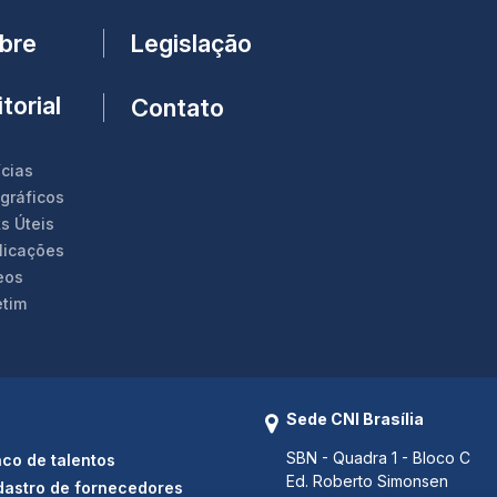
Legislação
bre
torial
Contato
ícias
ográficos
s Úteis
licações
eos
etim
Sede CNI Brasília
SBN - Quadra 1 - Bloco C
co de talentos
Ed. Roberto Simonsen
astro de fornecedores