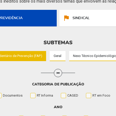
s inéditos sobre os mais diversos temas que envolvem as relaç
PREVIDÊNCIA
SINDICAL
SUBTEMAS
dentário de Prevenção (FAP)
Geral
Nexo Técnico Epidemiológic
CATEGORIA DE PUBLICAÇÃO
Documentos
RT Informa
CAGED
RT em Foco
ANO