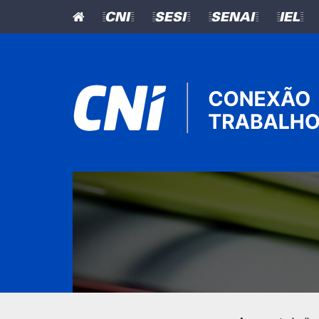
=CNI=
=SESI=
=SENAI=
=IEL=