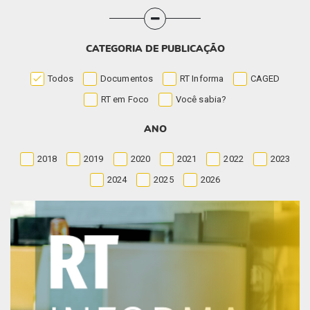
CATEGORIA DE PUBLICAÇÃO
Todos
Documentos
RT Informa
CAGED
RT em Foco
Você sabia?
ANO
2018
2019
2020
2021
2022
2023
2024
2025
2026