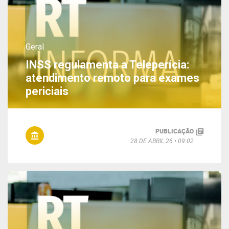
Geral
INSS regulamenta a Teleperícia:
atendimento remoto para exames
periciais
PUBLICAÇÃO
28 DE ABRIL 26
09:02