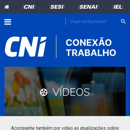
=CNI=
=SESI=
=SENAI=
=IEL=
VÍDEOS
Acompanhe também por vídeo as atualizações sobre