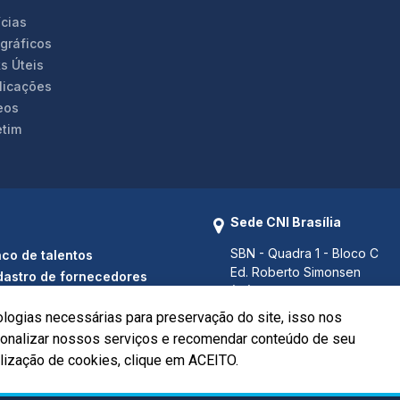
ícias
ográficos
s Úteis
licações
eos
etim
Sede CNI Brasília
SBN - Quadra 1 - Bloco C
co de talentos
Ed. Roberto Simonsen
astro de fornecedores
(61) 3317 9000
(61) 3317 9994 (Fax)
ologias necessárias para preservação do site, isso nos
Brasília - DF CEP 70040-903
rsonalizar nossos serviços e recomendar conteúdo de seu
ilização de cookies, clique em ACEITO.