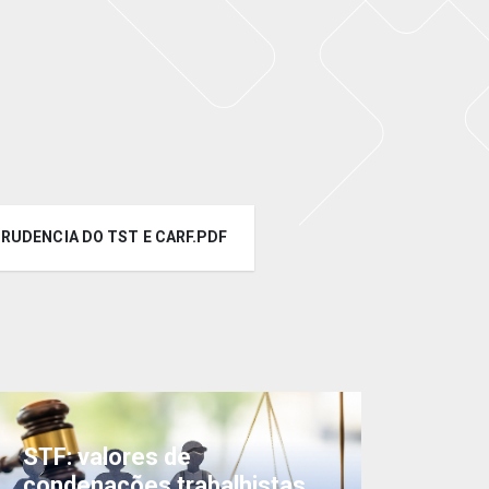
PRUDENCIA DO TST E CARF.PDF
STF: valores de
condenações trabalhistas