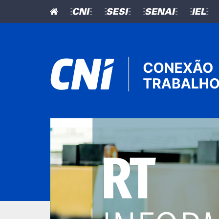
=CNI=
=SESI=
=SENAI=
=IEL=