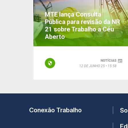
MTE lança Consulta
Pública para revisão da NR
21 sobre Trabalho a Céu
Aberto
NOTÍCIAS
12 DE JUNHO 25
15:58
Conexão Trabalho
So
Edi