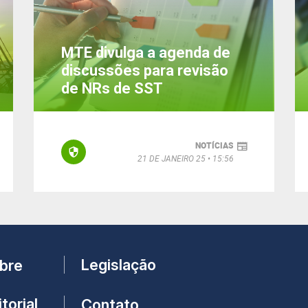
MTE divulga a agenda de
discussões para revisão
de NRs de SST
NOTÍCIAS
21 DE JANEIRO 25
15:56
Legislação
bre
torial
Contato