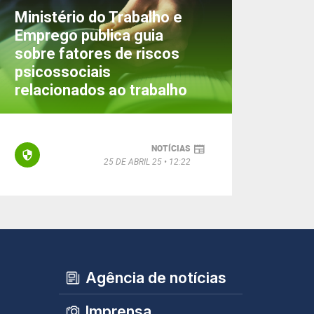
Ministério do Trabalho e
Emprego publica guia
sobre fatores de riscos
psicossociais
relacionados ao trabalho
NOTÍCIAS
25 DE ABRIL 25
12:22
Agência de notícias
Imprensa