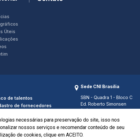
ícias
ográficos
s Úteis
licações
eos
etim
Sede CNI Brasília
SBN - Quadra 1 - Bloco C
co de talentos
Ed. Roberto Simonsen
astro de fornecedores
(61) 3317 9000
(61) 3317 9994 (Fax)
ologias necessárias para preservação do site, isso nos
Brasília - DF CEP 70040-903
rsonalizar nossos serviços e recomendar conteúdo de seu
ilização de cookies, clique em ACEITO.