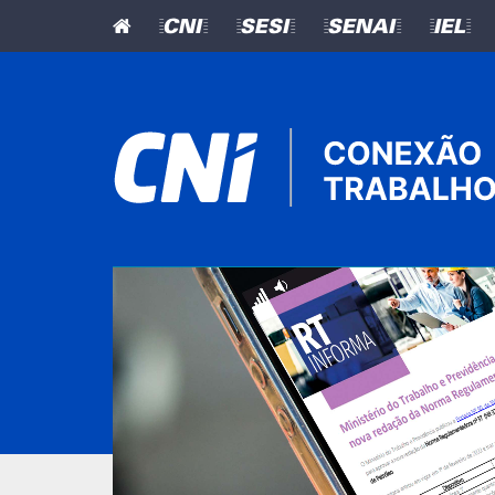
=CNI=
=SESI=
=SENAI=
=IEL=