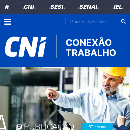
=CNI=
=SESI=
=SENAI=
=IEL=
PUBLICAÇÃO
RT Informa