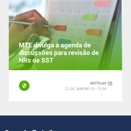
MTE divulga a agenda de
discussões para revisão de
NRs de SST
NOTÍCIAS
21 DE JANEIRO 25
15:56