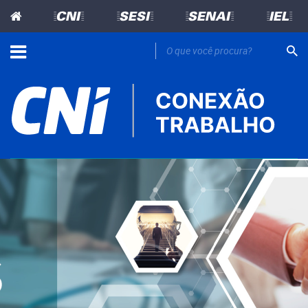
=CNI=
=SESI=
=SENAI=
=IEL=