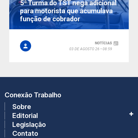
5ª Turma do TST nega adicional
para motorista que acumulava
função de cobrador
NOTÍCIAS
03 DE AGOSTO 26
08:59
Conexão Trabalho
Sobre
Editorial
Legislação
Contato