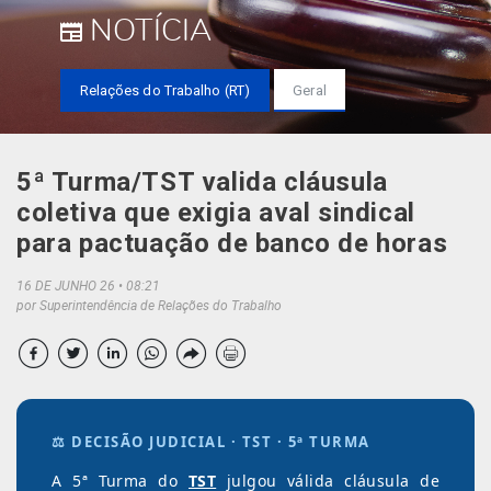
NOTÍCIA
Relações do Trabalho (RT)
Geral
5ª Turma/TST valida cláusula
coletiva que exigia aval sindical
para pactuação de banco de horas
16 DE JUNHO 26
08:21
por Superintendência de Relações do Trabalho
⚖️ DECISÃO JUDICIAL · TST · 5ª TURMA
A 5ª Turma do
TST
julgou válida cláusula de