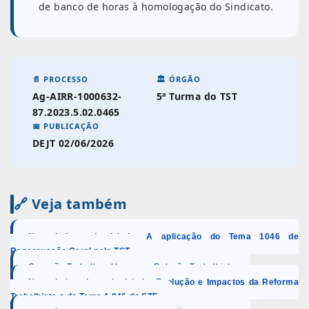
de banco de horas à homologação do Sindicato.
📄 PROCESSO
🏛️ ÓRGÃO
Ag-AIRR-1000632-
5ª Turma do TST
87.2023.5.02.0465
📅 PUBLICAÇÃO
DEJT 02/06/2026
🔗 Veja também
Negociado x Legislado: A aplicação do Tema 1046 de
Repercussão Geral pelo TST
Conexão Trabalho · Uma nova Relação Trabalhista
Negociado sobre o legislado: Evolução e Impactos da Reforma
Trabalhista e do Tema 1.046 do STF