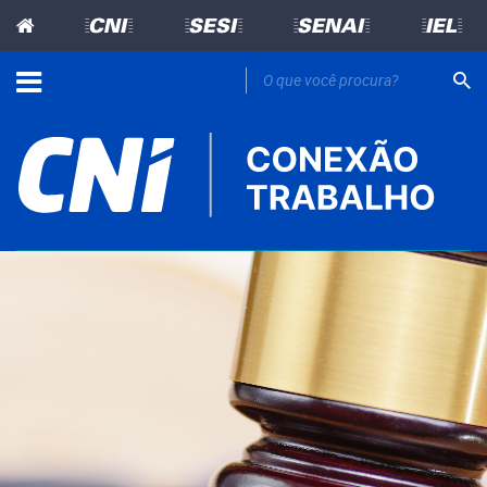
=CNI=
=SESI=
=SENAI=
=IEL=