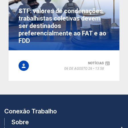
STF: valores de condenações
trabalhistas coletivas devem
ser destinados
preferencialmente ao FAT e ao
FDD
NOTÍCIAS
06 DE AGOSTO 26
13:58
Conexão Trabalho
Sobre