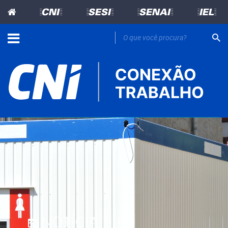
=CNI=
=SESI=
=SENAI=
=IEL=
NOTÍCIA