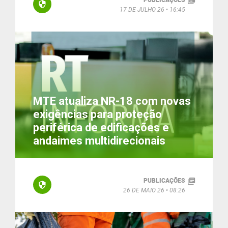
17 DE JULHO 26
16:45
MTE atualiza NR-18 com novas
exigências para proteção
periférica de edificações e
andaimes multidirecionais
PUBLICAÇÕES
26 DE MAIO 26
08:26