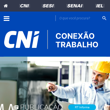
=CNI=
=SESI=
=SENAI=
=IEL=
PUBLICAÇÃO
RT Informa