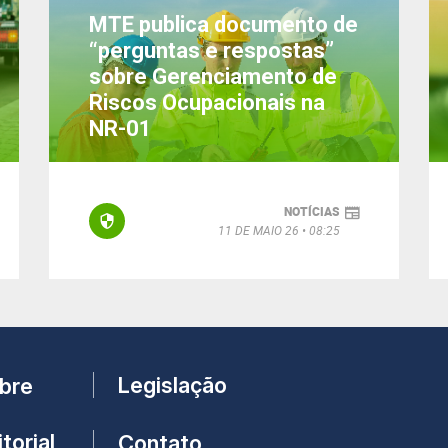
MTE publica documento de
“perguntas e respostas”
sobre Gerenciamento de
Riscos Ocupacionais na
NR-01
NOTÍCIAS
11 DE MAIO 26
08:25
Legislação
bre
torial
Contato