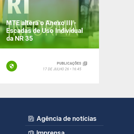
MTE altera o Anexo III -
Escadas de Uso Individual
da NR 35
PUBLICAÇÕES
17 DE JULHO 26
16:45
Agência de notícias
Imprensa