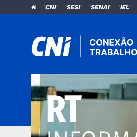
=CNI=
=SESI=
=SENAI=
=IEL=