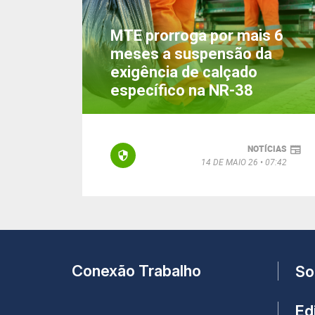
MTE prorroga por mais 6
meses a suspensão da
exigência de calçado
específico na NR-38
NOTÍCIAS
14 DE MAIO 26
07:42
Conexão Trabalho
So
Edi