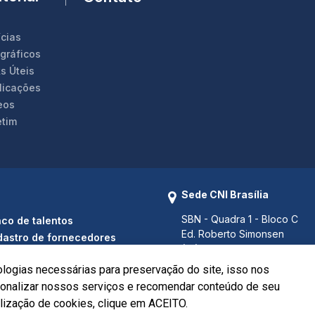
ícias
ográficos
s Úteis
licações
eos
etim
Sede CNI Brasília
SBN - Quadra 1 - Bloco C
co de talentos
Ed. Roberto Simonsen
astro de fornecedores
(61) 3317 9000
(61) 3317 9994 (Fax)
ologias necessárias para preservação do site, isso nos
Brasília - DF CEP 70040-903
rsonalizar nossos serviços e recomendar conteúdo de seu
ilização de cookies, clique em ACEITO.