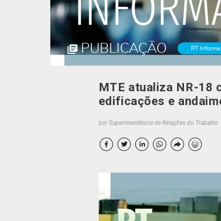
PUBLICAÇÃO
RT Informa
MTE atualiza NR-18 c
edificações e andaime
por Superintendência de Relações do Trabalho