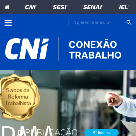
=CNI=
=SESI=
=SENAI=
=IEL=
PUBLICAÇÃO
RT Informa