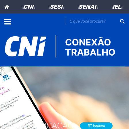
=CNI=
=SESI=
=SENAI=
=IEL=
PUBLICAÇÃO
RT Informa