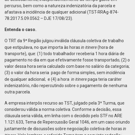
percurso, bem como a natureza indenizatória da parcela e
afastava a incidência de qualquer adicional (TST-RRAg-874-
78.2017.5.09.0562 – DJE 17/08/23).
Entenda o caso.
O TRT da 9ª Região julgou inválida cláusula coletiva de trabalho
in itinere
que estipulava, no que importa às horas
(hora de
transporte), que: (1) todo trabalhador receberia 1 hora diária de
pagamento no dia em que efetivamente fosse transportado; (2) o
valor dessa hora seria calculado com base no salário da categoria;
(3) o valor da hora seria pago de forma simples, sem incidência
in itinere
de qualquer adicional; e (4) a hora
paga teria caráter
indenizatório, não repercutindo sobre o pagamento de nenhuma
outra parcela.
A empresa interpôs recurso ao TST, julgado pela 3ª Turma, que
considerou válida a norma coletiva. Conforme a decisão, essa
cláusula seria válida, em linha com o decidido pelo STF no ARE
1.121.633, Tema de Repercussão Geral 1046, em um caso oriundo
in
justamente de discussões sobre negociação coletiva de horas