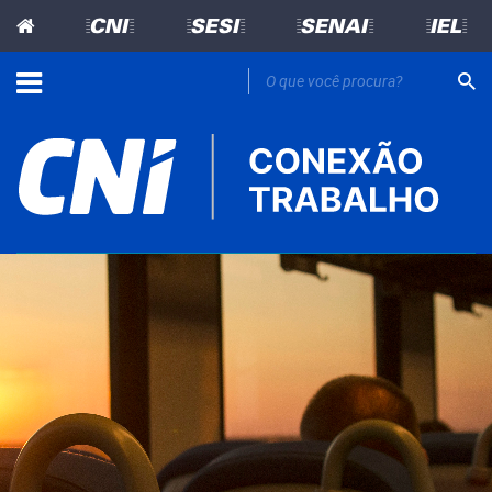
=CNI=
=SESI=
=SENAI=
=IEL=