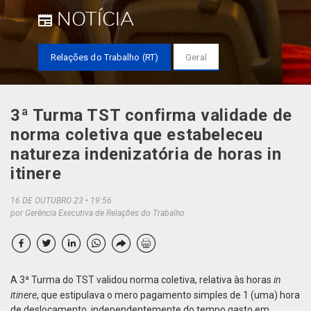
NOTÍCIA
Relações do Trabalho (RT)
Geral
3ª Turma TST confirma validade de
norma coletiva que estabeleceu
natureza indenizatória de horas in
itinere
16 DE OUTUBRO 23
19:56
por Gerência Executiva de Relações do Trabalho
in
A 3ª Turma do TST validou norma coletiva, relativa às horas
itinere
, que estipulava o mero pagamento simples de 1 (uma) hora
de deslocamento, independentemente do tempo gasto em