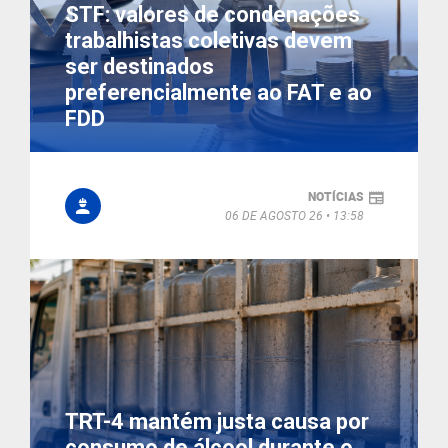
STF: valores de condenações
trabalhistas coletivas devem
ser destinados
preferencialmente ao FAT e ao
FDD
NOTÍCIAS
06 DE AGOSTO 26
13:58
TRT-4 mantém justa causa por
consumo de álcool durante o