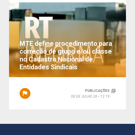
MTE define procedimento para
correção de grupo e/ou classe
no Cadastro Nacional de
Entidades Sindicais
PUBLICAÇÕES
08 DE JULHO 26
12:19