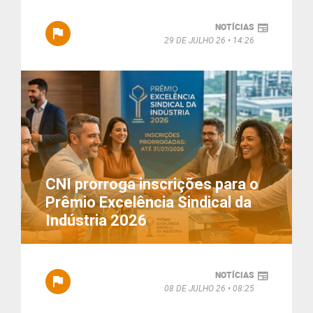
NOTÍCIAS
29 DE JULHO 26
14:26
CNI prorroga inscrições para o
Prêmio Excelência Sindical da
Indústria 2026
NOTÍCIAS
08 DE JULHO 26
08:25