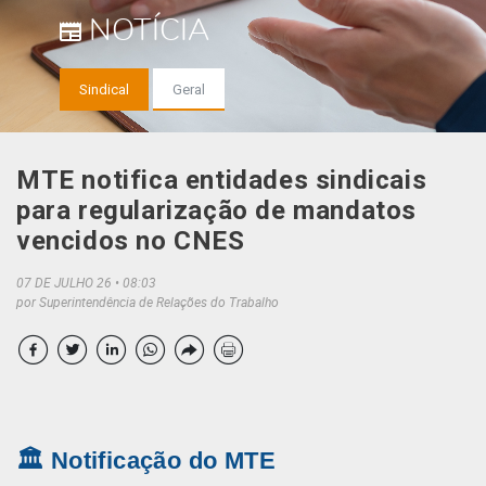
NOTÍCIA
Sindical
Geral
MTE notifica entidades sindicais
para regularização de mandatos
vencidos no CNES
07 DE JULHO 26
08:03
por Superintendência de Relações do Trabalho
🏛️ Notificação do MTE