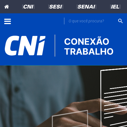
=CNI=
=SESI=
=SENAI=
=IEL=