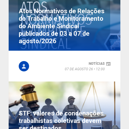
Atos Normativos de Relações
do Trabalho e Monitoramento
do Ambiente Sindical
publicados de 03 a 07 de
agosto/2026
NOTÍCIAS
07 DE AGOSTO 26
12:00
STF: valores de condenações
trabalhistas coletivas devem
ser destinados