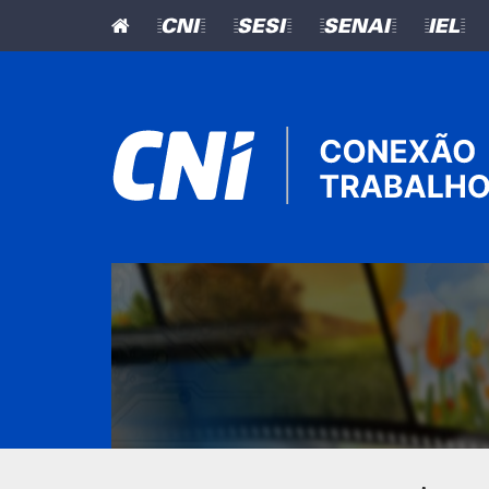
=CNI=
=SESI=
=SENAI=
=IEL=