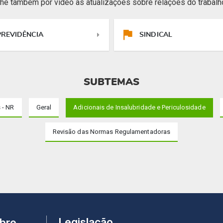
e também por vídeo as atualizações sobre relações do trabalho
PREVIDÊNCIA
SINDICAL
SUBTEMAS
 - NR
Geral
Adicionais de Insalubridade e Periculosidade
Revisão das Normas Regulamentadoras
Legislação
bre