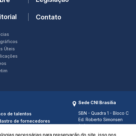
torial
Contato
ícias
ográficos
s Úteis
licações
eos
etim
Sede CNI Brasília
SBN - Quadra 1 - Bloco C
co de talentos
Ed. Roberto Simonsen
astro de fornecedores
(61) 3317 9000
(61) 3317 9994 (Fax)
ologias necessárias para preservação do site, isso nos