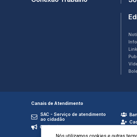
Edi
Not
Inf
Link
Pub
Víd
Bol
Canais de Atendimento
SAC - Serviço de atendimento
Ban
ao cidadão
Cad
Ouvidoria
Nós utilizamos cookies e outras tecn