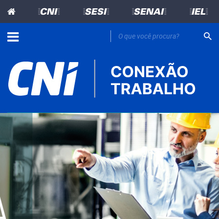
=CNI=
=SESI=
=SENAI=
=IEL=