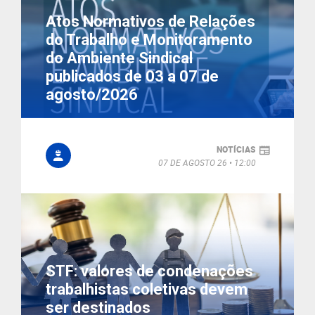
Atos Normativos de Relações
do Trabalho e Monitoramento
do Ambiente Sindical
publicados de 03 a 07 de
agosto/2026
NOTÍCIAS
07 DE AGOSTO 26
12:00
STF: valores de condenações
trabalhistas coletivas devem
ser destinados