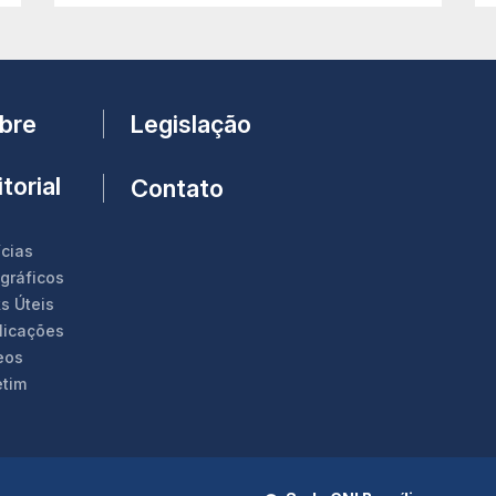
Legislação
bre
torial
Contato
ícias
ográficos
s Úteis
licações
eos
etim