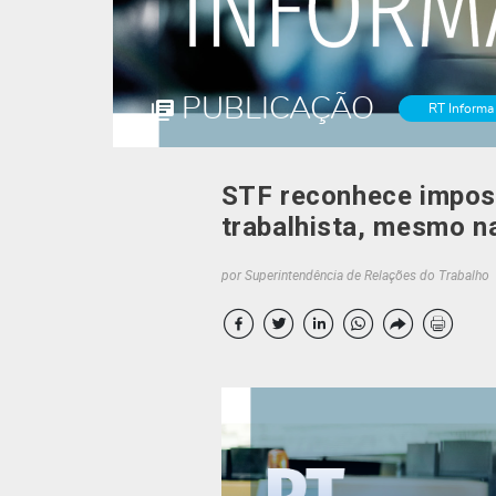
PUBLICAÇÃO
RT Informa
STF reconhece imposs
trabalhista, mesmo n
por Superintendência de Relações do Trabalho