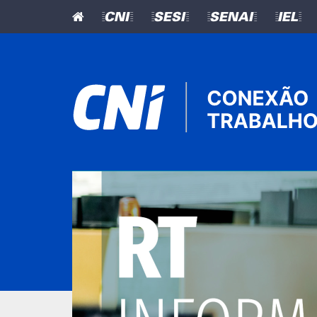
=CNI=
=SESI=
=SENAI=
=IEL=