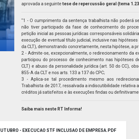
aprovada a seguinte
tese de repercussão geral (tema 1.23
"1 - O cumprimento da sentença trabalhista não poderá 
não tiver participado da fase de conhecimento do proce
petição inicial as pessoas jurídicas corresponsáveis solidár
execução de eventual título judicial, inclusive nas hipóteses
da CLT), demonstrando concretamente, nesta hipótese, a pre
2 - Admite-se, excepcionalmente, o redirecionamento da ex
participou do processo de conhecimento nas hipóteses d
CLT) e abuso da personalidade jurídica (art. 50 do CC), ob
855-A da CLT e nos arts. 133 a 137 do CPC;
3 - Aplica-se tal procedimento mesmo aos redirecio
Trabalhista de 2017, ressalvada a indiscutibilidade relativa
créditos já satisfeitos e às execuções findas ou definitivam
Saiba mais neste RT Informa!
2 OUTUBRO - EXECUCAO STF INCLUSAO DE EMPRESA.PDF