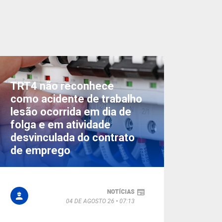
TRT4 não reconhece
como acidente de trabalho
lesão ocorrida em dia de
folga e em atividade
desvinculada do contrato
de emprego
NOTÍCIAS
04 DE AGOSTO 26
07:13