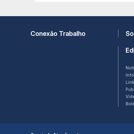
Conexão Trabalho
So
Edi
Not
Inf
Link
Pub
Víd
Bol