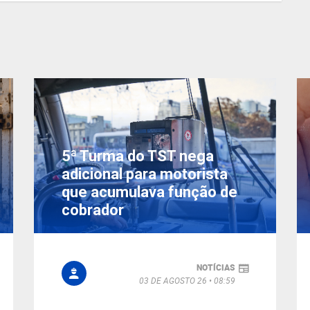
5ª Turma do TST nega
adicional para motorista
que acumulava função de
cobrador
NOTÍCIAS
03 DE AGOSTO 26
08:59