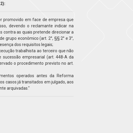
2):
ser promovido em face de empresa que
sso, devendo o reclamante indicar na
ias contra as quais pretende direcionar a
 de grupo econômico (art. 2°, §§ 2° e 3°,
sença dos requisitos legais;
ecução trabalhista ao terceiro que não
e sucessão empresarial (art. 448-A da
servado o procedimento previsto no art.
namentos operados antes da Reforma
 aos casos já transitados em julgado, aos
ente arquivadas."