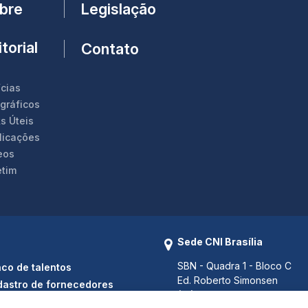
Legislação
bre
torial
Contato
ícias
ográficos
s Úteis
licações
eos
etim
Sede CNI Brasília
SBN - Quadra 1 - Bloco C
co de talentos
Ed. Roberto Simonsen
astro de fornecedores
(61) 3317 9000