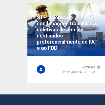
STF: valores de
condenações trabalhistas
coletivas devem ser
destinados
preferencialmente ao FAT
e ao FDD
NOTÍCIAS
06 DE AGOSTO 26
13:58