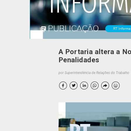
PUBLICAÇÃO
RT Informa
A Portaria altera a 
Penalidades
por Superintendência de Relações do Trabalho