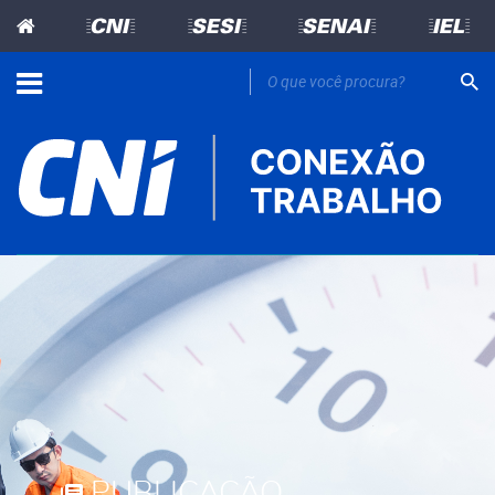
=CNI=
=SESI=
=SENAI=
=IEL=
PUBLICAÇÃO