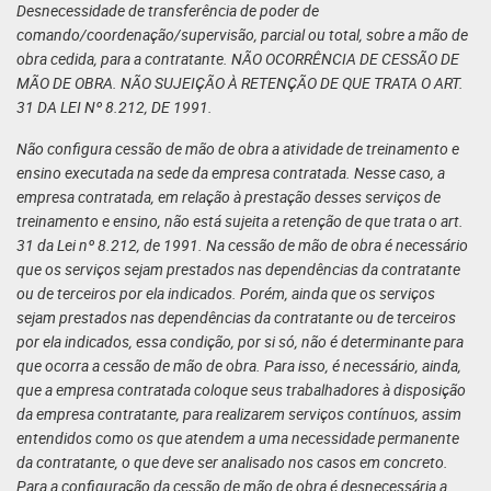
Desnecessidade de transferência de poder de
comando/coordenação/supervisão, parcial ou total, sobre a mão de
obra cedida, para a contratante. NÃO OCORRÊNCIA DE CESSÃO DE
MÃO DE OBRA. NÃO SUJEIÇÃO À RETENÇÃO DE QUE TRATA O ART.
31 DA LEI Nº 8.212, DE 1991.
Não configura cessão de mão de obra a atividade de treinamento e
ensino executada na sede da empresa contratada. Nesse caso, a
empresa contratada, em relação à prestação desses serviços de
treinamento e ensino, não está sujeita a retenção de que trata o art.
31 da Lei nº 8.212, de 1991. Na cessão de mão de obra é necessário
que os serviços sejam prestados nas dependências da contratante
ou de terceiros por ela indicados. Porém, ainda que os serviços
sejam prestados nas dependências da contratante ou de terceiros
por ela indicados, essa condição, por si só, não é determinante para
que ocorra a cessão de mão de obra. Para isso, é necessário, ainda,
que a empresa contratada coloque seus trabalhadores à disposição
da empresa contratante, para realizarem serviços contínuos, assim
entendidos como os que atendem a uma necessidade permanente
da contratante, o que deve ser analisado nos casos em concreto.
Para a configuração da cessão de mão de obra é desnecessária a