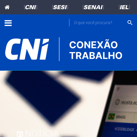
=CNI=
=SESI=
=SENAI=
=IEL=
NOTÍCIA