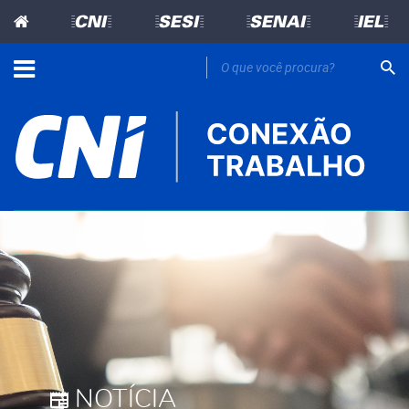
=CNI=
=SESI=
=SENAI=
=IEL=
NOTÍCIA