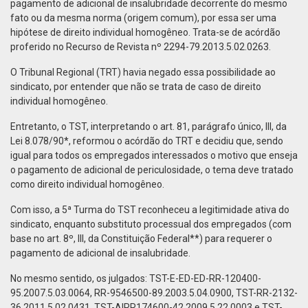
pagamento de adicional de insalubridade decorrente do mesmo
fato ou da mesma norma (origem comum), por essa ser uma
hipótese de direito individual homogêneo. Trata-se de acórdão
proferido no Recurso de Revista nº 2294-79.2013.5.02.0263.
O Tribunal Regional (TRT) havia negado essa possibilidade ao
sindicato, por entender que não se trata de caso de direito
individual homogêneo.
Entretanto, o TST, interpretando o art. 81, parágrafo único, III, da
Lei 8.078/90*, reformou o acórdão do TRT e decidiu que, sendo
igual para todos os empregados interessados o motivo que enseja
o pagamento de adicional de periculosidade, o tema deve tratado
como direito individual homogêneo.
Com isso, a 5ª Turma do TST reconheceu a legitimidade ativa do
sindicato, enquanto substituto processual dos empregados (com
base no art. 8º, III, da Constituição Federal**) para requerer o
pagamento de adicional de insalubridade.
No mesmo sentido, os julgados: TST-E-ED-ED-RR-120400-
95.2007.5.03.0064, RR-9546500-89.2003.5.04.0900, TST-RR-2132-
36.2011.5.02.0431, TST-AIRR174600-42.2009.5.22.0003 e TST-