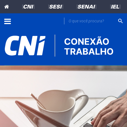
=CNI=
=SESI=
=SENAI=
=IEL=