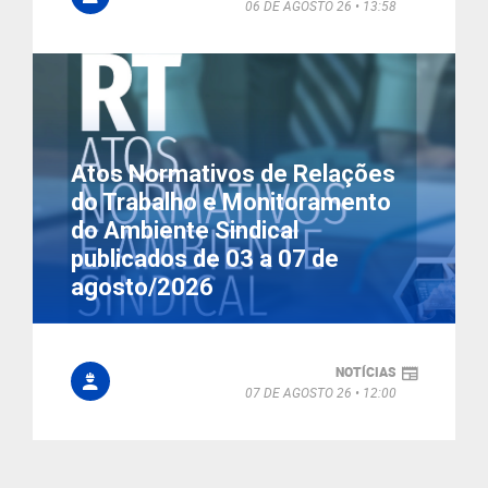
06 DE AGOSTO 26
13:58
Atos Normativos de Relações
do Trabalho e Monitoramento
do Ambiente Sindical
publicados de 03 a 07 de
agosto/2026
NOTÍCIAS
07 DE AGOSTO 26
12:00