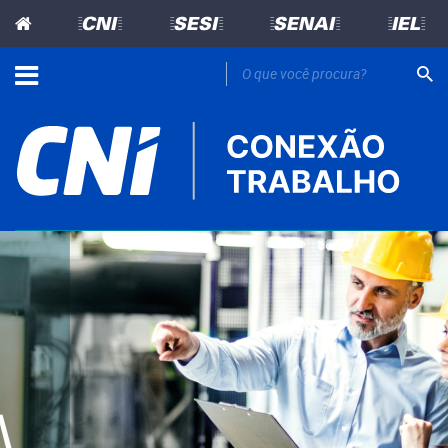
=CNI=
=SESI=
=SENAI=
=IEL=