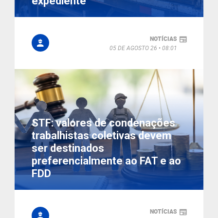
expediente
NOTÍCIAS
05 DE AGOSTO 26
08:01
STF: valores de condenações
trabalhistas coletivas devem
ser destinados
preferencialmente ao FAT e ao
FDD
NOTÍCIAS