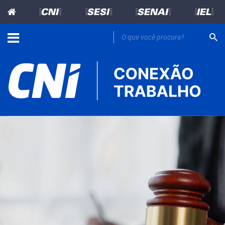
=CNI=
=SESI=
=SENAI=
=IEL=