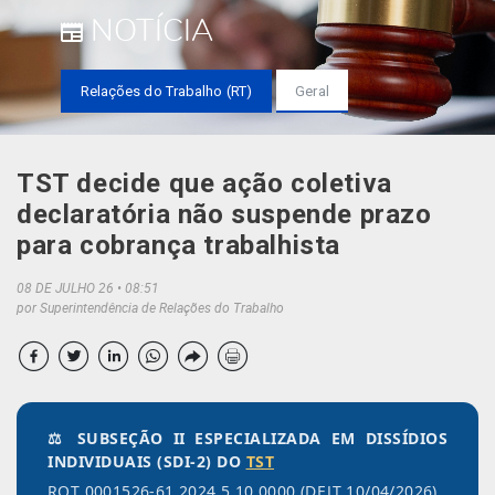
NOTÍCIA
Relações do Trabalho (RT)
Geral
TST decide que ação coletiva
declaratória não suspende prazo
para cobrança trabalhista
08 DE JULHO 26
08:51
por Superintendência de Relações do Trabalho
⚖️ SUBSEÇÃO II ESPECIALIZADA EM DISSÍDIOS
INDIVIDUAIS (SDI-2) DO
TST
ROT 0001526-61.2024.5.10.0000 (DEJT 10/04/2026)