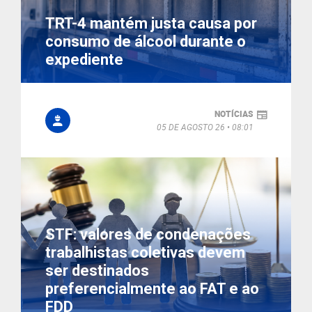
TRT-4 mantém justa causa por
consumo de álcool durante o
expediente
NOTÍCIAS
05 DE AGOSTO 26
08:01
STF: valores de condenações
trabalhistas coletivas devem
ser destinados
preferencialmente ao FAT e ao
FDD