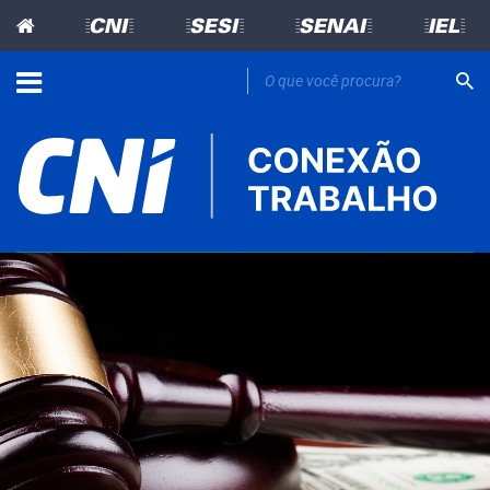
=CNI=
=SESI=
=SENAI=
=IEL=