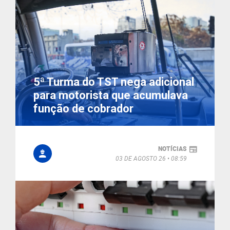
5ª Turma do TST nega adicional
para motorista que acumulava
função de cobrador
NOTÍCIAS
03 DE AGOSTO 26
08:59