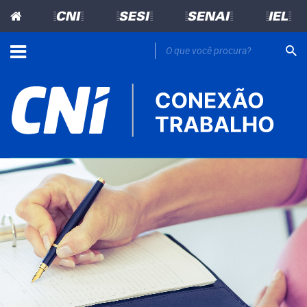
=CNI=
=SESI=
=SENAI=
=IEL=