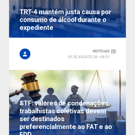
TRT-4 mantém justa causa por
consumo de álcool durante o
expediente
NOTÍCIAS
05 DE AGOSTO 26
08:01
STF: valores de condenações
trabalhistas coletivas devem
ser destinados
preferencialmente ao FAT e ao
FDD