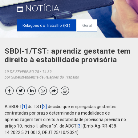
NOTÍCIA
Relações do Trabalho (RT)
Geral
SBDI-1/TST: aprendiz gestante tem
direito à estabilidade provisória
19 DE FEVEREIRO 25
14:39
por Superintendência de Relações do Trabalho
A SBDI-1
[1]
do TST
[2]
decidiu que empregadas gestantes
contratadas por prazo determinado na modalidade de
aprendizagem têm direito à estabilidade provisória prevista no
artigo 10, inciso II, alínea "b", do ADCT
[3]
(Emb-Ag-RR-438-
14.2022.5.21.0012, DEJT 25/10/2024).