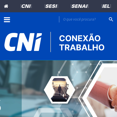
=CNI=
=SESI=
=SENAI=
=IEL=