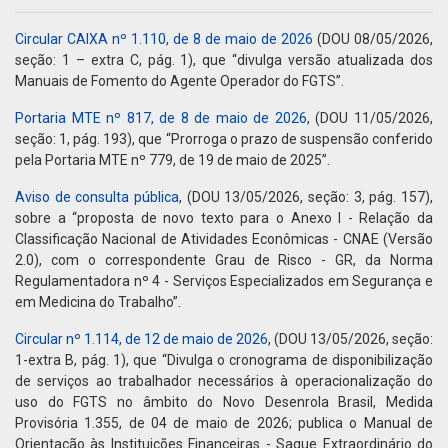
Circular CAIXA nº 1.110, de 8 de maio de 2026
(DOU 08/05/2026,
seção: 1 – extra C, pág. 1), que “divulga versão atualizada dos
Manuais de Fomento do Agente Operador do FGTS”.
Portaria MTE nº 817, de 8 de maio de 2026
, (DOU 11/05/2026,
seção: 1, pág. 193), que “Prorroga o prazo de suspensão conferido
pela Portaria MTE nº 779, de 19 de maio de 2025”.
Aviso de consulta pública
, (DOU 13/05/2026, seção: 3, pág. 157),
sobre a “proposta de novo texto para o Anexo I - Relação da
Classificação Nacional de Atividades Econômicas - CNAE (Versão
2.0), com o correspondente Grau de Risco - GR, da Norma
Regulamentadora nº 4 - Serviços Especializados em Segurança e
em Medicina do Trabalho”.
Circular nº 1.114, de 12 de maio de 2026
, (DOU 13/05/2026, seção:
1-extra B, pág. 1), que “Divulga o cronograma de disponibilização
de serviços ao trabalhador necessários à operacionalização do
uso do FGTS no âmbito do Novo Desenrola Brasil, Medida
Provisória 1.355, de 04 de maio de 2026; publica o Manual de
Orientação às Instituições Financeiras - Saque Extraordinário do