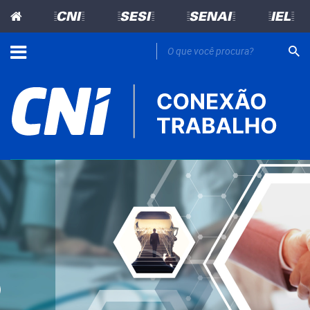
=CNI=
=SESI=
=SENAI=
=IEL=